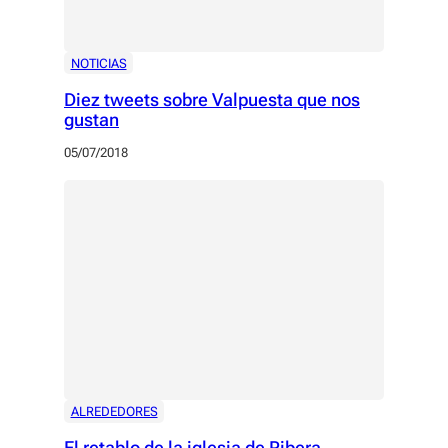
NOTICIAS
Diez tweets sobre Valpuesta que nos
gustan
05/07/2018
ALREDEDORES
El retablo de la iglesia de Ribera