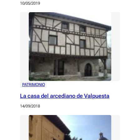
10/05/2019
PATRIMONIO
La casa del arcediano de Valpuesta
14/09/2018