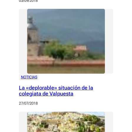
03/09/2018
NOTICIAS
La «deplorable» situación de la
colegiata de Valpuesta
27/07/2018