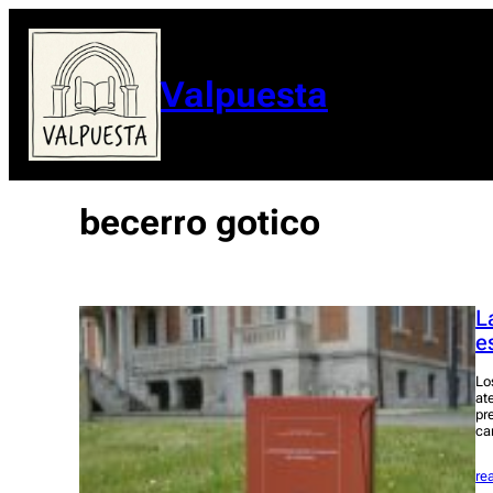
Valpuesta
becerro gotico
L
e
Lo
at
pr
ca
re