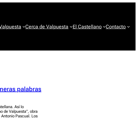
 Valpuesta
Cerca de Valpuesta
El Castellano
Contacto
imeras palabras
tellana. Así lo
no de Valpuesta”, obra
é Antonio Pascual. Los