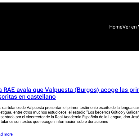
Home
Ver en
a RAE avala que Valpuesta (Burgos) acoge las pr
scritas en castellano
s cartularios de Valpuesta presentan el primer testimonio escrito de la lengua cas
estigua, entre otros muchos estudiosos, el estudio “Los becerros Gótico y Galica
esentada por el vicerrector de la Real Academia Española de la Lengua, don Jos
rtularios son textos que recogen información sobre donaciones
ad more