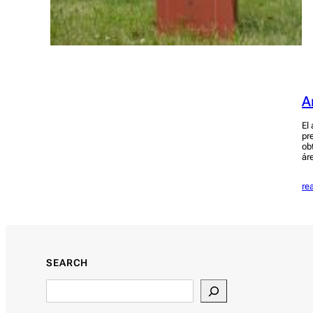
A
El
pr
ob
áre
re
SEARCH