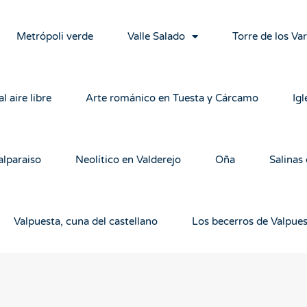
Metrópoli verde
Valle Salado
Torre de los Va
l aire libre
Arte románico en Tuesta y Cárcamo
Igl
alparaiso
Neolítico en Valderejo
Oña
Salinas
Valpuesta, cuna del castellano
Los becerros de Valpue