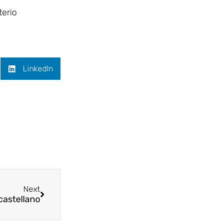
terio
LinkedIn
Next
castellano