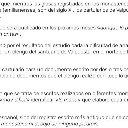
o que mientras las glosas registradas en los monasterio
 (emilianenses) son del siglo XI, los cartularios de Valp
.
 que será publicado en los próximos meses «
aunque la 
ón antes
«.
o
» por el resultado del estudio dada la dificultad de ana
 clérigo del santuario de Valpuesta, en el norte de l
cartulario para un documento escrito por dos o tres p
dio de documentos que el clérigo realizó con todo lo q
n que se trata de escritos realizados en diferentes mo
 «
muy difícil
» identificar «
la mano
» que elaboró cada u
español, sino del registro escrito más antiguo que se 
n monasterio ni debajo de ninguna piedra
«.