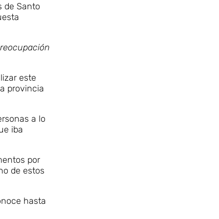
s de Santo
uesta
preocupación
lizar este
a provincia
ersonas a lo
ue iba
mentos por
no de estos
conoce hasta