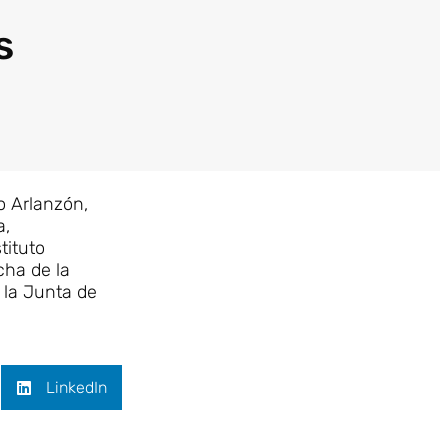
s
o Arlanzón,
a,
tituto
cha de la
 la Junta de
LinkedIn