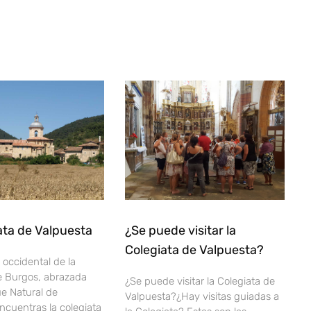
ata de Valpuesta
¿Se puede visitar la
Colegiata de Valpuesta?
 occidental de la
e Burgos, abrazada
¿Se puede visitar la Colegiata de
ue Natural de
Valpuesta?¿Hay visitas guiadas a
encuentras la colegiata