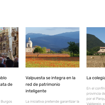
ablo
Valpuesta se integra en la
La colegi
iata de
red de patrimonio
En el confín
inteligente
provincia d
por el Parq
e Burgos
La iniciativa pretende garantizar la
Valderejo, 