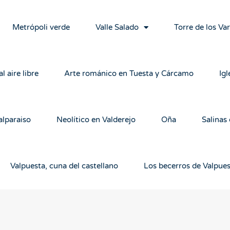
Metrópoli verde
Valle Salado
Torre de los Va
l aire libre
Arte románico en Tuesta y Cárcamo
Igl
alparaiso
Neolítico en Valderejo
Oña
Salinas
Valpuesta, cuna del castellano
Los becerros de Valpue