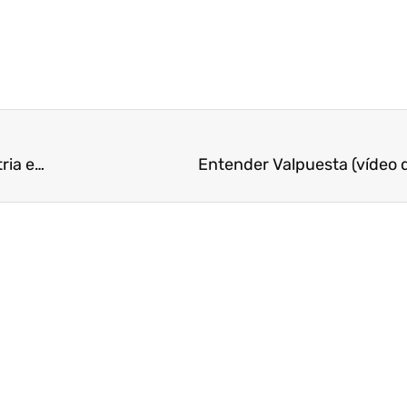
Paran las obras 5 meses para proteger a una nutria embarazada
Entender Valpuesta (vídeo d