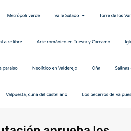
Metrópoli verde
Valle Salado
Torre de los Va
l aire libre
Arte románico en Tuesta y Cárcamo
Igl
alparaiso
Neolítico en Valderejo
Oña
Salinas
Valpuesta, cuna del castellano
Los becerros de Valpue
utación aprueba los