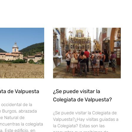
ata de Valpuesta
¿Se puede visitar la
Colegiata de Valpuesta?
 occidental de la
e Burgos, abrazada
¿Se puede visitar la Colegiata de
ue Natural de
Valpuesta?¿Hay visitas guiadas a
encuentras la colegiata
la Colegiata? Estas son las
. Este edificio, en