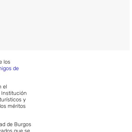
e los
migos de
 el
 Institución
urísticos y
dos méritos
dad de Burgos
ivados que se