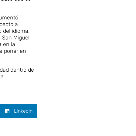
gumentó
specto a
 del idioma,
e San Miguel
a en la
ra poner en
idad dentro de
la
LinkedIn