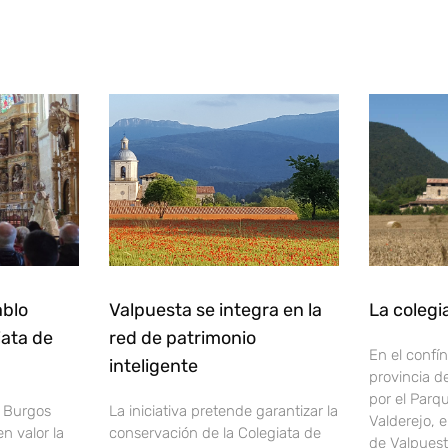
ablo
Valpuesta se integra en la
La colegi
iata de
red de patrimonio
En el confín
inteligente
provincia d
por el Parq
e Burgos
La iniciativa pretende garantizar la
Valderejo, 
n valor la
conservación de la Colegiata de
de Valpuesta