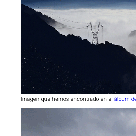
Imagen que hemos encontrado en el
álbum de