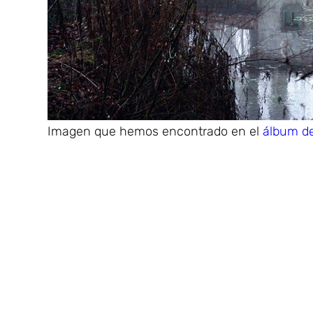
Imagen que hemos encontrado en el
álbum de