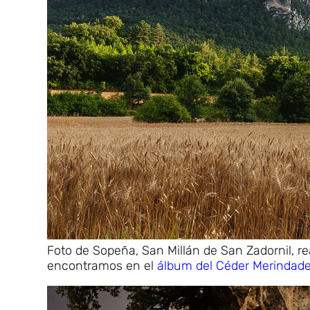
Foto de Sopeña, San Millán de San Zadornil, re
encontramos en el
álbum del Céder Merindad