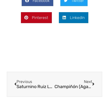
Facebook
Twitter
Pinterest
LinkedIn
Previous
Next
Saturnino Ruiz Loizaga. Traductor del Cartulario de Valpuesta
Champiñón (Agaricus Bisporus), secretos y recetas