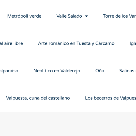
Metrópoli verde
Valle Salado
Torre de los Va
l aire libre
Arte románico en Tuesta y Cárcamo
Igl
alparaiso
Neolítico en Valderejo
Oña
Salinas
Valpuesta, cuna del castellano
Los becerros de Valpue