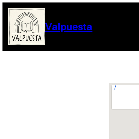
Valpuesta