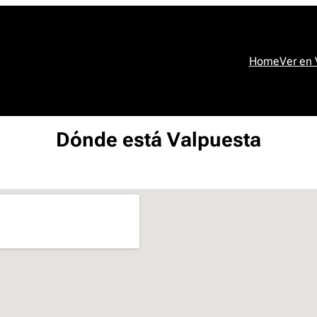
Home
Ver en
Dónde está Valpuesta