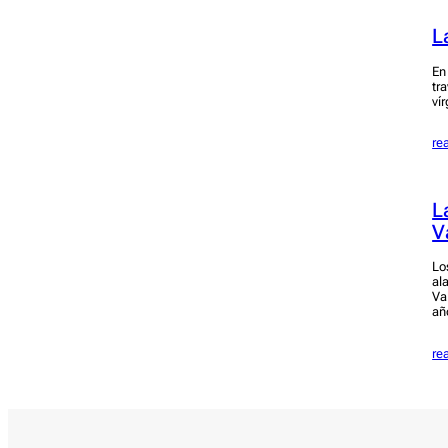
L
En
tr
ví
re
L
V
Lo
al
Va
añ
re