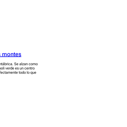
os montes
ntábrica. Se alzan como
poli verde es un centro
rfectamente todo lo que