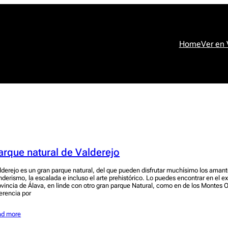
Home
Ver en
arque natural de Valderejo
lderejo es un gran parque natural, del que pueden disfrutar muchísimo los amante
nderismo, la escalada e incluso el arte prehistórico. Lo puedes encontrar en el e
ovincia de Álava, en linde con otro gran parque Natural, como en de los Montes 
ferencia por
ad more