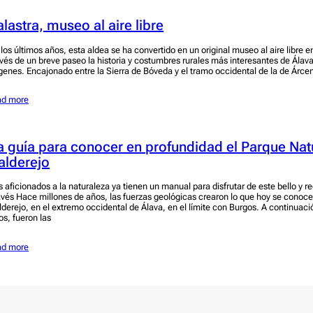
alastra, museo al aire libre
 los últimos años, esta aldea se ha convertido en un original museo al aire libre e
avés de un breve paseo la historia y costumbres rurales más interesantes de Álava
rgenes. Encajonado entre la Sierra de Bóveda y el tramo occidental de la de Árce
ad more
a guía para conocer en profundidad el Parque Natu
alderejo
s aficionados a la naturaleza ya tienen un manual para disfrutar de este bello y r
avés Hace millones de años, las fuerzas geológicas crearon lo que hoy se conoc
lderejo, en el extremo occidental de Álava, en el límite con Burgos. A continuaci
os, fueron las
ad more