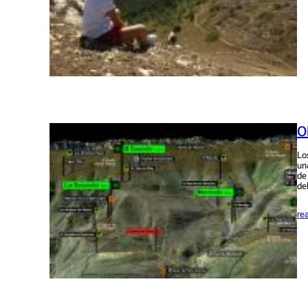
O
Lo
un
de
de
re