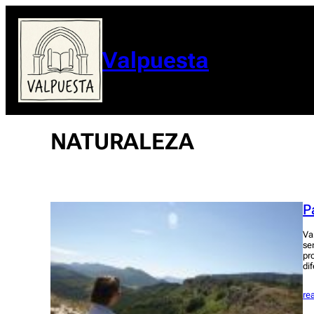
Valpuesta
NATURALEZA
P
Va
se
pr
di
re