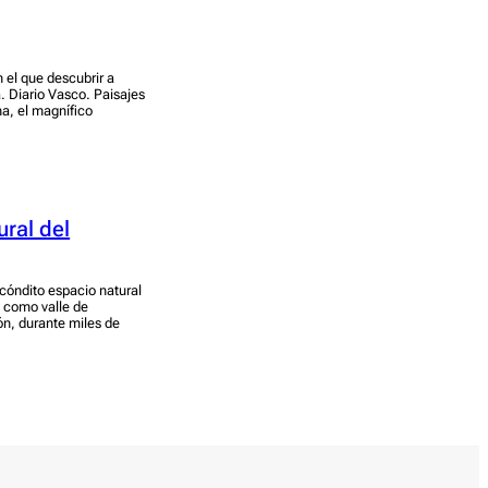
n el que descubrir a
. Diario Vasco. Paisajes
na, el magnífico
ral del
ecóndito espacio natural
e como valle de
ón, durante miles de