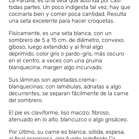
La Pardilla, es una seta que abunda por casi
todas partes. Un poco indigesta tal vez, hay que
cocinarla bien y comer poca cantidad. Resulta
una seta excelente para hacer croquetas.
Físicamente, es una seta blanca, con un
sombrero de 5 a 15 cm. de diámetro, convexo,
giboso, luego extendido y al final algo
deprimido, color gris o pardo-gris, más oscuro
en el centro, a veces con una pruina
blanquecina, margen algo incurvado.
Sus láminas son apretadas,crema-
blanquecinas, con lamélulas, adnatas a algo
decurrentes, se separan fácilmente de la carne
del sombrero.
El pie es claviforme, liso macizo, fibroso,
atenuado en lo alto, blancuzco o algo grisáceo.
Por último, su carne es blanca, sólida, espesa,
al final esponjosa, olor fuerte indefinido (“a