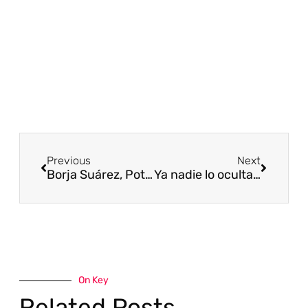
Previous
Next
Borja Suárez, Potavoz del Gobierno. Diputación de Burgos.
Ya nadie lo oculta: "La cuna del castellano está en Valpuesta"
On Key
Related Posts