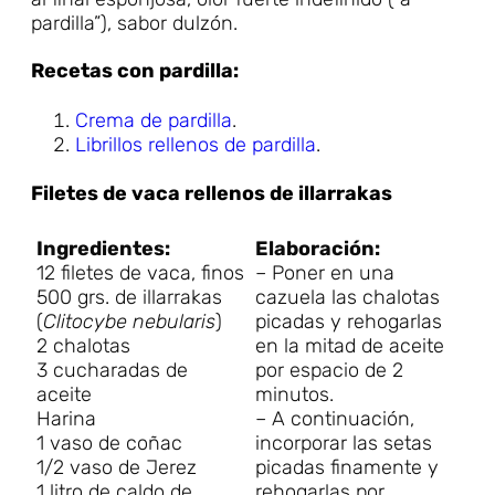
pardilla”), sabor dulzón.
Recetas con pardilla:
Crema de pardilla
.
Librillos rellenos de pardilla
.
Filetes de vaca rellenos de illarrakas
Ingredientes:
Elaboración:
12 filetes de vaca, finos
– Poner en una
500 grs. de illarrakas
cazuela las chalotas
(
Clitocybe nebularis
)
picadas y rehogarlas
2 chalotas
en la mitad de aceite
3 cucharadas de
por espacio de 2
aceite
minutos.
Harina
– A continuación,
1 vaso de coñac
incorporar las setas
1/2 vaso de Jerez
picadas finamente y
1 litro de caldo de
rehogarlas por