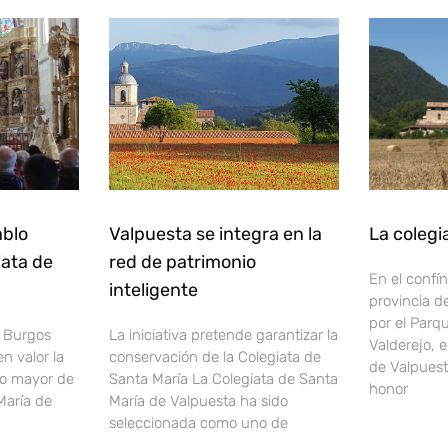
ablo
Valpuesta se integra en la
La colegi
iata de
red de patrimonio
En el confín
inteligente
provincia d
por el Parq
e Burgos
La iniciativa pretende garantizar la
Valderejo, 
n valor la
conservación de la Colegiata de
de Valpuesta
lo mayor de
Santa María La Colegiata de Santa
honor
María de
María de Valpuesta ha sido
seleccionada como uno de