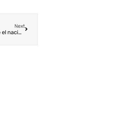
Next
El becerro gótico de Cardeña, más datos sobre el nacimiento del castellano