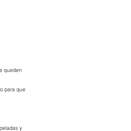
ue queden
do para que
 peladas y