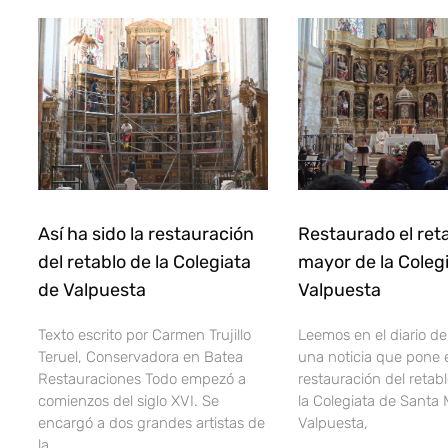
Así ha sido la restauración
Restaurado el ret
del retablo de la Colegiata
mayor de la Coleg
de Valpuesta
Valpuesta
Texto escrito por Carmen Trujillo
Leemos en el diario d
Teruel, Conservadora en Batea
una noticia que pone e
Restauraciones Todo empezó a
restauración del retab
comienzos del siglo XVI. Se
la Colegiata de Santa 
encargó a dos grandes artistas de
Valpuesta,
la