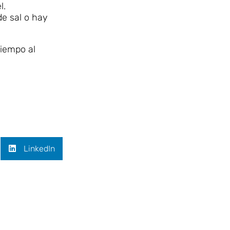
l.
de sal o hay
tiempo al
LinkedIn