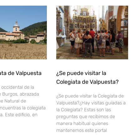
ata de Valpuesta
¿Se puede visitar la
Colegiata de Valpuesta?
 occidental de la
e Burgos, abrazada
¿Se puede visitar la Colegiata de
ue Natural de
Valpuesta?¿Hay visitas guiadas a
encuentras la colegiata
la Colegiata? Estas son las
. Este edificio, en
preguntas que recibimos de
manera habitual quienes
mantenemos este portal