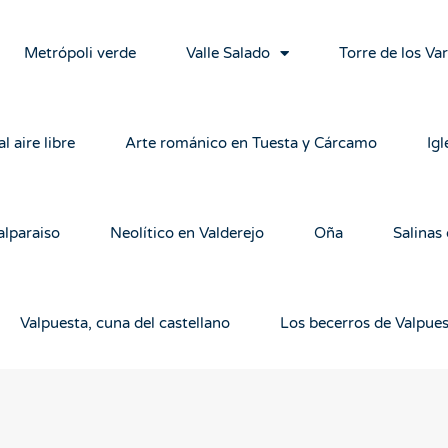
Metrópoli verde
Valle Salado
Torre de los Va
l aire libre
Arte románico en Tuesta y Cárcamo
Igl
alparaiso
Neolítico en Valderejo
Oña
Salinas
Valpuesta, cuna del castellano
Los becerros de Valpue