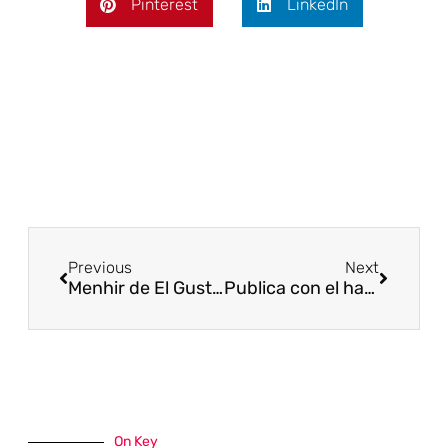
Pinterest
LinkedIn
Previous
Next
Menhir de El Gustal, 5.000 años después, sigue en Valderejo
Publica con el hastag #VisitaValpuesta
On Key